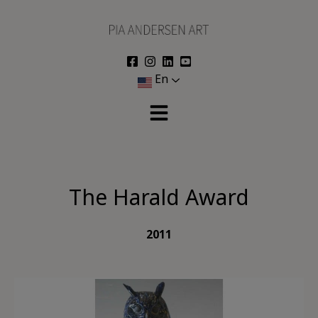
Skip
to
content
En
The Harald Award
2011