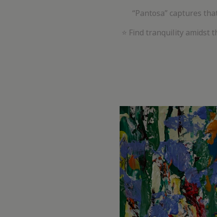
“Pantosa” captures that
⭐ Find tranquility amidst t