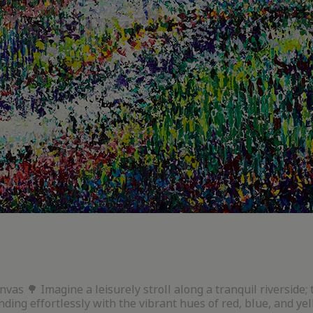
nvas 🌳 Imagine a leisurely stroll along a tranquil riverside;
nding effortlessly with the vibrant hues of red, blue, and yel