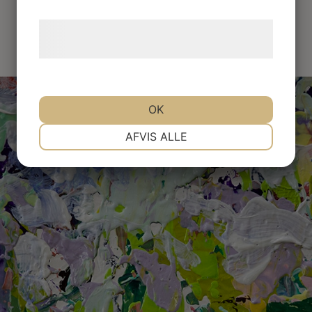
Læs mere om vores brug af cookies og
behandling af persondata
her
.
OK
NØDVENDIGE
PRÆFERENCER
AFVIS ALLE
MARKETING
STATISTIK