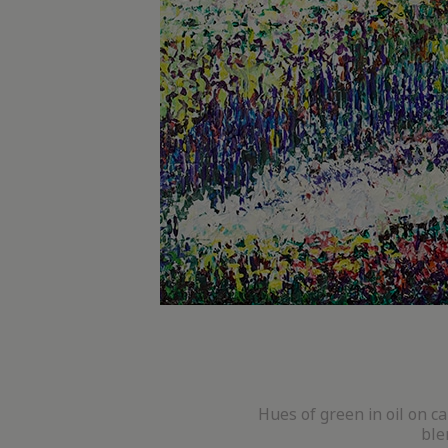
Hues of green in oil on ca
ble