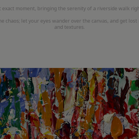
 exact moment, bringing the serenity of a riverside walk right
he chaos; let your eyes wander over the canvas, and get lost 
and textures.