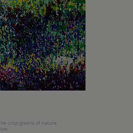
 the crisp greens of nature
low.