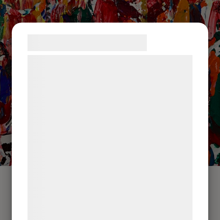
Samtykke til cookies
Vi og vores samarbejdspartnere bruger
teknologier, herunder cookies, til at
indsamle oplysninger om dig til forskellige
formål, herunder: Tilpasning af annoncering,
bedre brugeroplevelse, funktionalitet,
statistik og marketing. Disse oplysninger
kan blive delt med annoncerings- og
analysepartnere, som kan kombinere dem
med data, du tidligere har givet dem eller
de har indsamlet gennem din brug af deres
tjenester. Ved at klikke på 'OK' giver du
samtykke til disse formål.
Detail in red colors of “Pantanosa ”